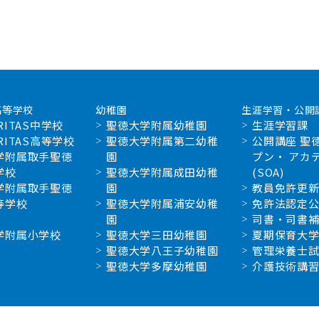
高等学校
幼稚園
生涯学習・公開
RITAS中学校
聖徳大学附属幼稚園
生涯学習課
RITAS高等学校
聖徳大学附属第二幼稚
公開講座 聖
学附属取手聖徳
園
プン・ アカ
学校
聖徳大学附属成田幼稚
(SOA)
学附属取手聖徳
園
教員免許更
等学校
聖徳大学附属浦安幼稚
免許法認定
園
司書・司書
学附属小学校
聖徳大学三田幼稚園
夏期保育大
聖徳大学八王子幼稚園
管理栄養士
聖徳大学多摩幼稚園
介護技術講