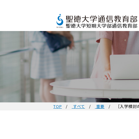
TOP
すべて
重要
［入学検討