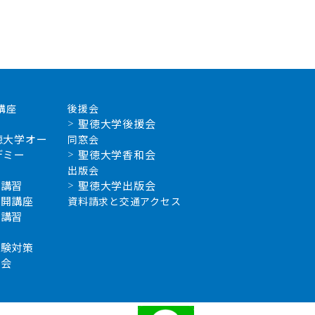
講座
後援会
聖徳大学後援会
徳大学オー
同窓会
デミー
聖徳大学香和会
出版会
新講習
聖徳大学出版会
公開講座
資料請求と交通アクセス
補講習
学
試験対策
習会