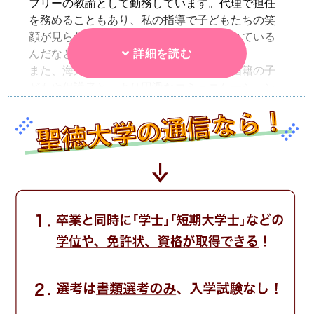
フリーの教諭として勤務しています。代理で担任
を務めることもあり、私の指導で子どもたちの笑
顔が見られた時は聖徳での学びが活かされている
んだなと感じますね。
また、海外で培った英語力を活かして外国籍の子
どもや保護者と、より円滑なコミュニケーション
が取れるよう言語面で援助する場面もあります。
市の公務員試験に合格したので、まずは来年から
担任としてクラスを受け持つことを目標に、質の
高い保育者を目指したいと思っています。
セイトクの理由
「保育といえば聖徳」と言われるほど有名で、ピ
アノにも強く現場で役立つ知識と技術の修得に繋
がると思いました。育児中でしたので通学が可能
な距離であることも考慮しました。
学びのキッカケ