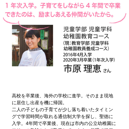
保育士や幼稚園教諭は、子どもはもちろん、親御さん
とも直接関わる機会が多い職種。子育てに不安を抱え
る親御さんとのやりとりでは、保育者としての経験と
コミュニケーション力が重要になります。実際、新卒
の若い保育者にはない社会人経験を買われて、実習先
から「通信制の卒業生がほしい！」と求められること
もありますよ。
高校を卒業後、海外の学校に進学。そのまま現地
に居住し出産を機に帰国。
二人の子どもの子育てが少し落ち着いたタイミン
グで学習時間が取れる通信制大学を探し、聖徳に
入学。4年間で卒業後、現在は市内の公立幼稚園に