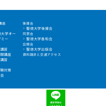
講座
後援会
聖徳大学後援会
徳大学オー
同窓会
デミー
聖徳大学香和会
出版会
新講習
聖徳大学出版会
公開講座
資料請求と交通アクセス
補講習
学
試験対策
習会