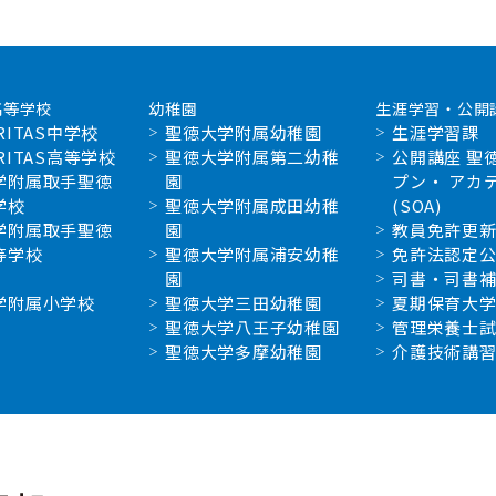
高等学校
幼稚園
生涯学習・公開
RITAS中学校
聖徳大学附属幼稚園
生涯学習課
RITAS高等学校
聖徳大学附属第二幼稚
公開講座 聖
学附属取手聖徳
園
プン・ アカ
学校
聖徳大学附属成田幼稚
(SOA)
学附属取手聖徳
園
教員免許更
等学校
聖徳大学附属浦安幼稚
免許法認定
園
司書・司書
学附属小学校
聖徳大学三田幼稚園
夏期保育大
聖徳大学八王子幼稚園
管理栄養士
聖徳大学多摩幼稚園
介護技術講