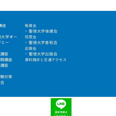
講座
後援会
聖徳大学後援会
徳大学オー
同窓会
デミー
聖徳大学香和会
出版会
新講習
聖徳大学出版会
公開講座
資料請求と交通アクセス
補講習
学
試験対策
習会