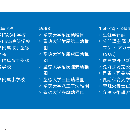
高等学校
幼稚園
生涯学習・公開
RITAS中学校
聖徳大学附属幼稚園
生涯学習課
RITAS高等学校
聖徳大学附属第二幼稚
公開講座 聖
学附属取手聖徳
園
プン・ アカ
学校
聖徳大学附属成田幼稚
(SOA)
学附属取手聖徳
園
教員免許更
等学校
聖徳大学附属浦安幼稚
免許法認定
園
司書・司書
学附属小学校
聖徳大学三田幼稚園
夏期保育大
聖徳大学八王子幼稚園
管理栄養士
聖徳大学多摩幼稚園
介護技術講