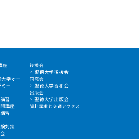
講座
後援会
聖徳大学後援会
徳大学オー
同窓会
デミー
聖徳大学香和会
出版会
新講習
聖徳大学出版会
公開講座
資料請求と交通アクセス
補講習
学
試験対策
習会