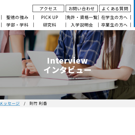
アクセス
お問い合わせ
よくある質問
聖徳の強み
PICK UP
免許・資格一覧
在学生の方へ
学部・学科
研究科
入学説明会
卒業生の方へ
Interview
インタビュー
メッセージ
則竹 利香